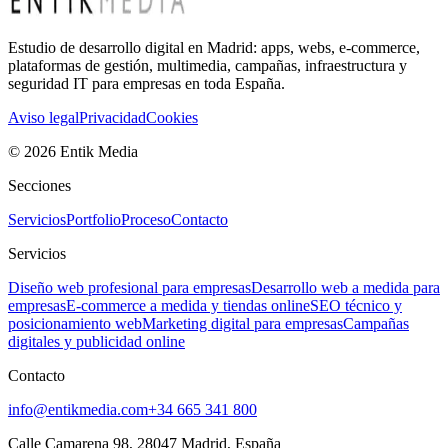
Estudio de desarrollo digital en Madrid: apps, webs, e-commerce,
plataformas de gestión, multimedia, campañas, infraestructura y
seguridad IT para empresas en toda España.
Aviso legal
Privacidad
Cookies
©
2026
Entik Media
Secciones
Servicios
Portfolio
Proceso
Contacto
Servicios
Diseño web profesional para empresas
Desarrollo web a medida para
empresas
E-commerce a medida y tiendas online
SEO técnico y
posicionamiento web
Marketing digital para empresas
Campañas
digitales y publicidad online
Contacto
info@entikmedia.com
+34 665 341 800
Calle Camarena 98, 28047 Madrid, España